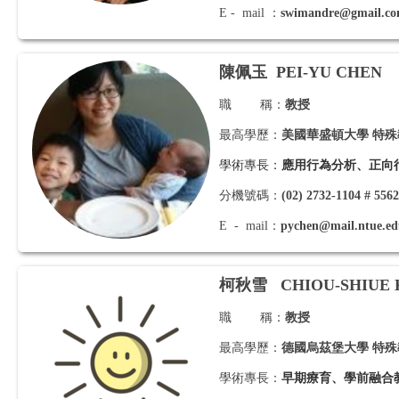
E - mail ：
swimandre@gmail.c
陳佩玉
PEI-YU CHEN
職 稱：
教授
最高學歷：
美國華盛頓大學 特
學術專長：
應用行為分析、正向
分機號碼：
(02) 2732-1104 # 556
E - mail：
pychen@mail.ntue.ed
柯秋雪
CHIOU-SHIUE
職 稱：
教授
最高學歷：
德國烏茲堡大學 特
學術專長：
早期療育、學前融合