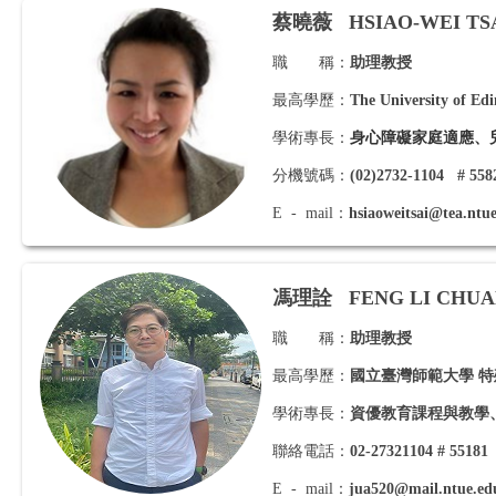
蔡曉薇
HSIAO-WEI TS
職 稱：
助理教授
最高學歷：
The University of Ed
學術專長：
身心障礙家庭適應、
分機號碼：
(02)2732-1104 # 558
E - mail：
hsiaoweitsai@tea.ntu
馮理詮
FENG LI CHU
職 稱：
助理教授
最高學歷：
國立臺灣師範大學 
學術專長：
資優教育課程與教學
聯絡電話：
02-27321104 # 55181
E - mail：
jua520@mail.ntue.ed