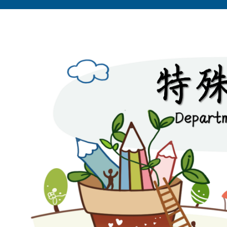
跳
到
主
要
內
容
區