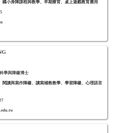
、國小身障課程與教學、早期療育、桌上遊戲教育應用
25
om
NG
通科學與障礙博士
、閱讀與寫作障礙、讀寫補救教學、學習障礙、心理語言
27
.edu.tw