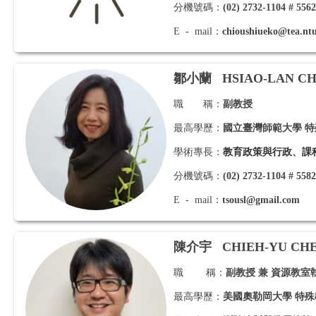
分機號碼：
(02) 2732-1104 # 556
E - mail：
chioushiueko@tea.ntu
鄒小蘭 HSIAO-LAN C
職 稱：
副教授
最高學歷：
國立臺灣師範大學 
學術專長：
教育政策與行政、課
分機號碼：
(02) 2732-1104 # 558
E - mail：
tsousl@gmail.com
陳介宇
CHIEH-YU CH
職 稱：
副教授 兼 資源教室
最高學歷：
美國奧勒岡大學 特