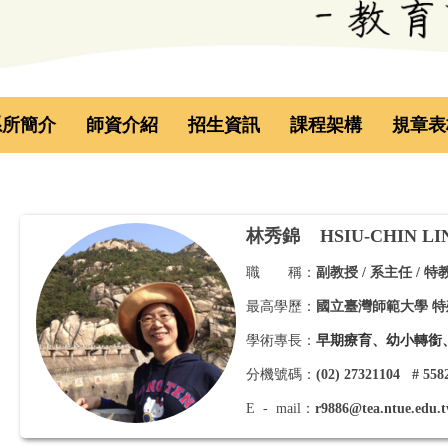
系所簡介
師資介紹
招生資訊
課程架構
規章表
林秀錦
HSIU-CHIN LI
職 稱：
副教授 / 系主任 / 
最高學歷：
國立臺灣師範大學 
學術專長：
早期療育、幼小轉銜
分機號碼：
(02) 27321104 # 558
E - mail：
r9886@tea.ntue.edu.