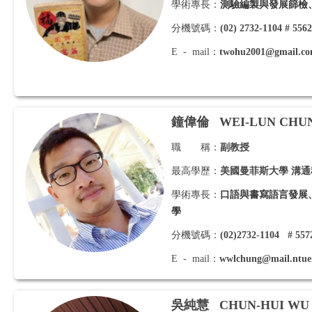
學術專長：
測驗編製與發展篩檢
分機號碼：
(02) 2732-1104
# 556
E - mail：
twohu2001@gmail.c
鐘偉倫
WEI-LUN CHU
職 稱：
副教授
最高學歷：
美國曼菲斯大學 溝
學術專長：
口語與書寫語言發展
學
分機號碼：
(02)2732-1104 # 557
E - mail：
wwlchung@mail.ntue
吳純慧
CHUN-HUI
WU