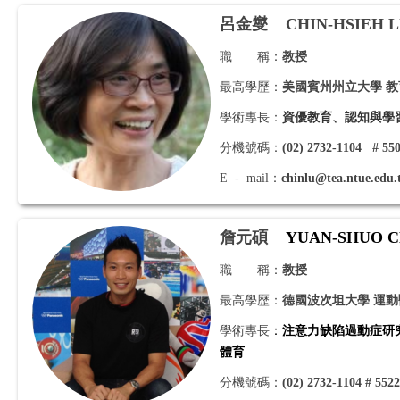
呂金燮
CHIN-HSIEH 
職 稱：
教授
最高學歷：
美國賓州州立大學 
學術專長：
資優教育、認知與學
分機號碼：
(02) 2732-1104 # 55
E - mail：
chinlu@tea.ntue.edu.
詹元碩
YUAN-SHUO 
職 稱：
教授
最高學歷：
德國波次坦大學 運
學術專長
：
注
意力缺陷過動症研
體育
分機號碼：
(02) 2732-1104 # 552