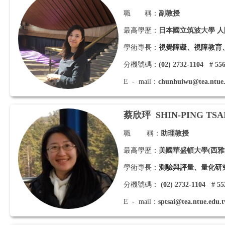
職 稱：
副
教授
最高學歷：
日本國立筑波大學 
學術專長：
視覺障礙、視障教育
分機號碼：
(02) 2732-1104 # 55
E - mail：
chunhuiwu@tea.ntue.
蔡欣玶
SHIN-PING TSA
職 稱：
助理教授
最高學歷：
美國華盛頓大學(西雅
學術專長：
測驗與評量、量化研
分機號碼：
(02) 2732-1104 # 55
E - mail：
sptsai@tea.ntue.edu.