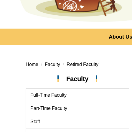
About U
Home
Faculty
Retired Faculty
Faculty
Full-Time Faculty
Part-Time Faculty
Staff