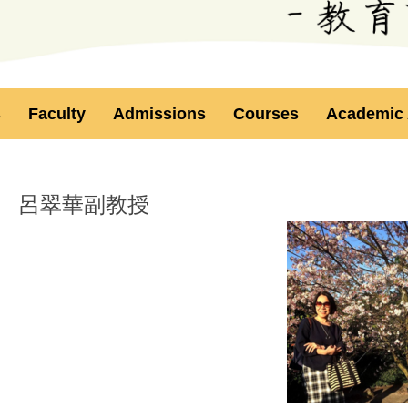
s
Faculty
Admissions
Courses
Academic A
呂翠華副教授