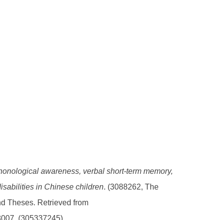
phonological awareness, verbal short-term memory,
sabilities in Chinese children
. (3088262, The
and Theses. Retrieved from
8007. (305337245).