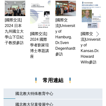
[國際交流]
[國際交
2
2024 日本
流]Universit
九州國立大
y of
討
[國際交流]
[國際交
學山下亞紀
Hamburg.
2024 國際
流]Universit
子教授參訪
Dr.Sven
學者劉家瑄
y of
Degenhardt
博士專題講
Kansas.Dr.
參訪
座
Howard
Wills參訪
常用連結
國北教大特殊教育中心
國北教大兒童發展中心