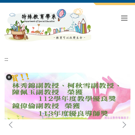
跳
到
主
要
內
容
區
:::