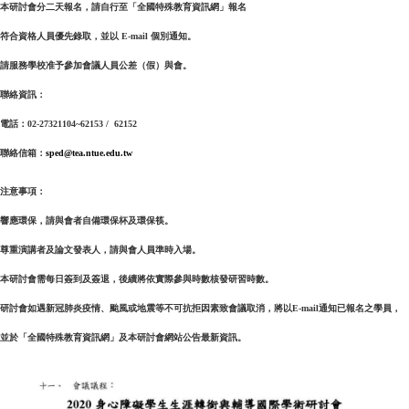
本研討會分二天報名，請自行至「全國特殊教育資訊網」報名
符合資格人員優先錄取，並以 E-mail 個別通知。
請服務學校准予參加會議人員公差（假）與會。
聯絡資訊：
電話：02-27321104~62153 / 62152
聯絡信箱：
sped@tea.ntue.edu.tw
注意事項：
響應環保，請與會者自備
環保杯
及
環保筷。
尊重演講者及論文發表人，請與會人員準時入場。
本研討會需每日簽到及簽退，後續將依實際參與時數核發研習時數。
研討會如遇新冠肺炎疫情、颱風或地震等不可抗拒因素致會議取消，將以E-mail通知已報名之學員，
並於「全國特殊教育資訊網」及本研討會網站公告最新資訊。